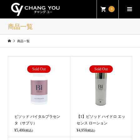
0
商品一覧
商品一覧
Sold Out
Sold Out
ビソッド バイタルプラセン
【1】ビソッド ハイドロ エッ
タ（サプリ）
センス ローション
¥5,400
¥4,950
(税込)
(税込)