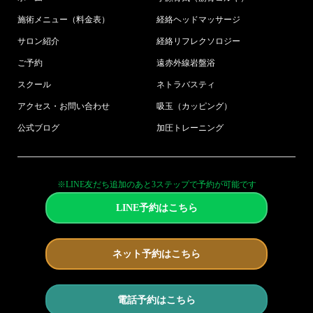
施術メニュー（料金表）
経絡ヘッドマッサージ
サロン紹介
経絡リフレクソロジー
ご予約
遠赤外線岩盤浴
スクール
ネトラバスティ
アクセス・お問い合わせ
吸玉（カッピング）
公式ブログ
加圧トレーニング
※LINE友だち追加のあと3ステップで予約が可能です
LINE予約はこちら
ネット予約はこちら
電話予約はこちら