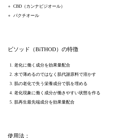
CBD（カンナビジオール）
パクチオール
ビソッド（BiTHOD）の特徴
老化に働く成分を効果量配合
水で薄めるのではなく肌代謝原料で溶かす
肌の老化で失う栄養成分で肌を埋める
老化現象に働く成分が働きやすい状態を作る
肌再生最先端成分を効果量配合
使用法：