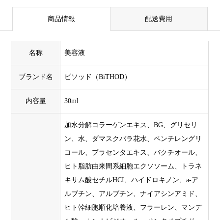
商品情報
配送費用
名称
美容液
ブランド名
ビソッド（BiTHOD）
内容量
30ml
加水分解コラーゲンエキス、BG、グリセリ
ン、水、ダマスクバラ花水、ペンチレングリ
コール、プラセンタエキス、バクチオール、
ヒト脂肪由来間系細胞エクソソーム、トラネ
キサム酸セチルHCI、ハイドロキノン、a-ア
ルブチン、アルブチン、ナイアシンアミド、
ヒト幹細胞順化培養液、フラーレン、マンデ