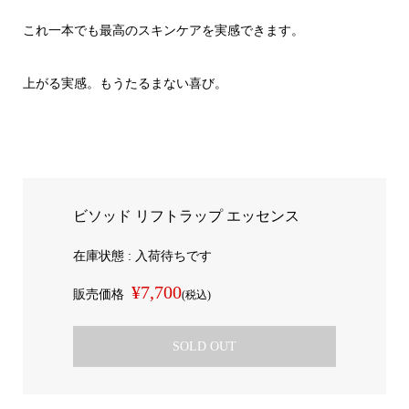
これ一本でも最高のスキンケアを実感できます。
上がる実感。もうたるまない喜び。
ビソッド リフトラップ エッセンス
在庫状態 : 入荷待ちです
¥7,700
販売価格
(税込)
SOLD OUT