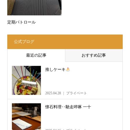
定期パトロール
公式ブログ
最近の記事
おすすめ記事
推しケーキ
2025.04.28
プライベート
懐石料理‥馳走啐啄 一十