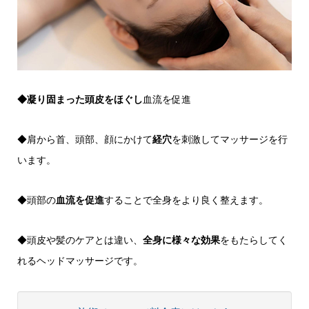
◆凝り固まった頭皮をほぐし
血流を促進
◆肩から首、頭部、顔にかけて
経穴
を刺激してマッサージを行
います。
◆頭部の
血流を促進
することで全身をより良く整えます。
◆頭皮や髪のケアとは違い、
全身に様々な効果
をもたらしてく
れるヘッドマッサージです。