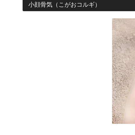
小顔骨気（こがおコルギ）