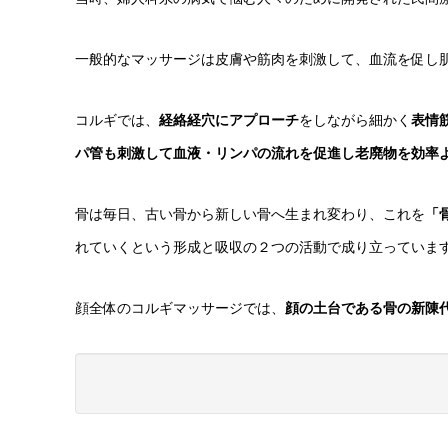
一般的なマッサージは皮膚や筋肉を刺激して、血流を促し
コルギでは、
経絡経穴にアプローチ
をしながら細かく
表情
パ管も刺激して血液・リンパの流れを促進し老廃物を効率
​骨は毎日、古い骨から新しい骨へ生まれ変わり、これを
「
れていくという形成と吸収の２つの活動で成り立っていま
顔全体のコルギマッサージでは、
顔の土台である骨の新陳