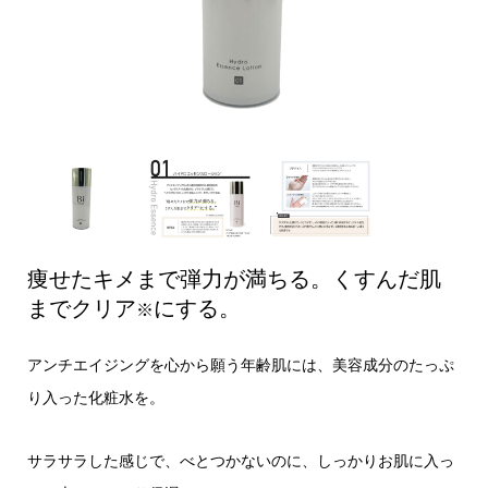
痩せたキメまで弾力が満ちる。くすんだ肌
までクリア
にする。
※
アンチエイジングを心から願う年齢肌には、美容成分のたっぷ
り入った化粧水を。
サラサラした感じで、べとつかないのに、しっかりお肌に入っ