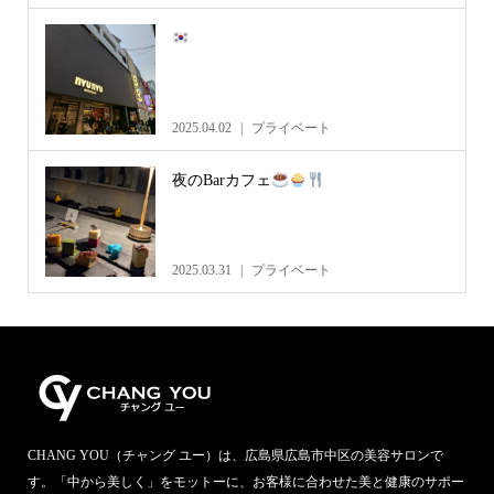
2025.04.02
プライベート
夜のBarカフェ
2025.03.31
プライベート
CHANG YOU（チャング ユー）は、広島県広島市中区の美容サロンで
す。「中から美しく」をモットーに、お客様に合わせた美と健康のサポー