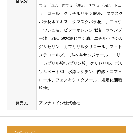
全成分
ラミドNP、セラミドAG、セラミドAP、トコ
フェロール、グリチルリチン酸2K、ダマスク
バラ花水エキス、ダマスクバラ花油、ニュウ
コウジュ油、ビターオレンジ花油、ラベンダ
ー油、PEG-60水添ヒマシ油、エチルヘキシル
グリセリン、カプリリルグリコール、フィト
ステロールズ、1,2-へキサンジオール、トリ
（カプリル酸/カプリン酸）グリセリル、ポリ
ソルペート80、水添レシチン、酢酸トコフェ
ロール、フェノキシエタノール、規定化細胞
培地9
発売元
アンチエイジ株式会社
公式ブログ