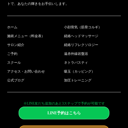
トで、あなたの輝きをお手伝いします。
ホーム
小顔骨気（筋骨コルギ）
施術メニュー（料金表）
経絡ヘッドマッサージ
サロン紹介
経絡リフレクソロジー
ご予約
遠赤外線岩盤浴
スクール
ネトラバスティ
アクセス・お問い合わせ
吸玉（カッピング）
公式ブログ
加圧トレーニング
※LINE友だち追加のあと3ステップで予約が可能です
LINE予約はこちら