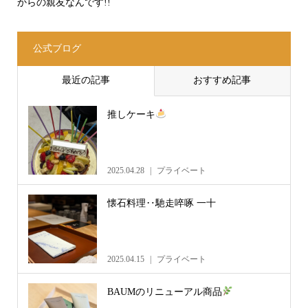
からの親友なんです!!
公式ブログ
最近の記事
おすすめ記事
推しケーキ
2025.04.28
プライベート
懐石料理‥馳走啐啄 一十
2025.04.15
プライベート
BAUMのリニューアル商品