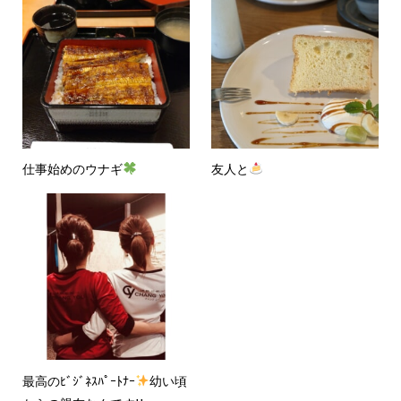
仕事始めのウナギ
友人と
最高のﾋﾞｼﾞﾈｽﾊﾟｰﾄﾅｰ
幼い頃