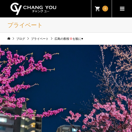
0
プライベート
ブログ
プライベート
広島の夜桜
を観に
♥