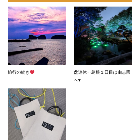
旅行の続き
盆連休‥島根１日目は由志園
へ♥