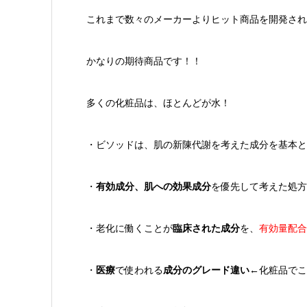
これまで数々のメーカーよりヒット商品を開発され
かなりの期待商品です！！
多くの化粧品は、ほとんどが水！
・ビソッドは、肌の新陳代謝を考えた成分を基本と
・
有効成分、肌への効果成分
を優先して考えた処方
・老化に働くことが
臨床された成分
を、
有効量配合
・
医療
で使われる
成分のグレード違い
←化粧品でこ