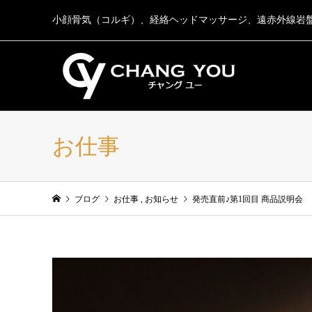
小顔骨気（コルギ）、経絡ヘッドマッサージ、遠赤外線岩
お仕事
ブログ
お仕事
,
お知らせ
発売直前♪第1回目 商品説明会 1