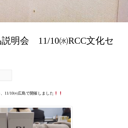
説明会 11/10㈬RCC文化セ
、11/10㈬広島で開催しました