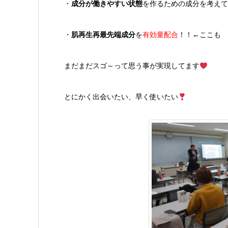
・
成分が働きやすい状態
を作るための成分を考えて
・
肌再生再最先端成分
を
有効量配合
！！←ここも
まだまだスゴ～って思う事が実現してます
とにかく出会いたい、早く使いたい