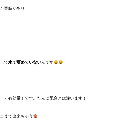
た実績があり
して
水で薄めていない
んです
！
！←有効量！です。たんに配合とは違います！
こまで出来ちゃう