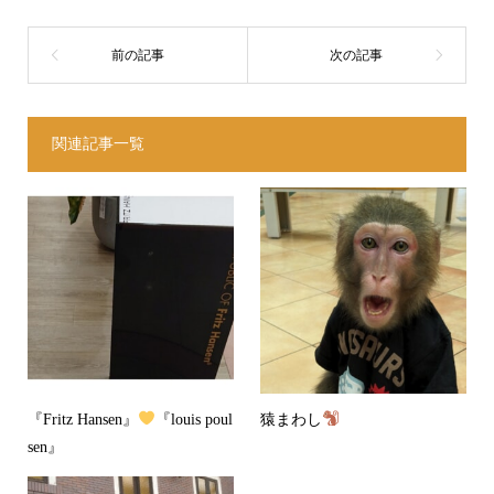
関連記事一覧
『Fritz Hansen』
『louis poul
猿まわし
sen』