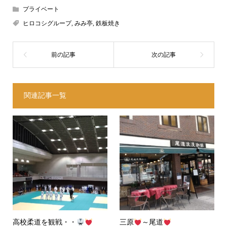
プライベート
ヒロコシグループ
,
みみ亭
,
鉄板焼き
関連記事一覧
高校柔道を観戦・・
三原
～尾道