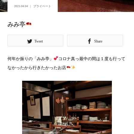
2023.04.04
プライベート
みみ亭
Tweet
Share
何年か振りの「みみ亭」
コロナ真っ最中の間は１度も行って
なかったから行きたかったお店