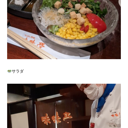
サラダ
動
画
プ
レ
ー