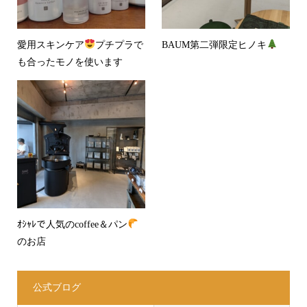
愛用スキンケア
プチプラで
BAUM第二弾限定ヒノキ
も合ったモノを使います
ｵｼｬﾚで人気のcoffee＆パン
のお店
公式ブログ