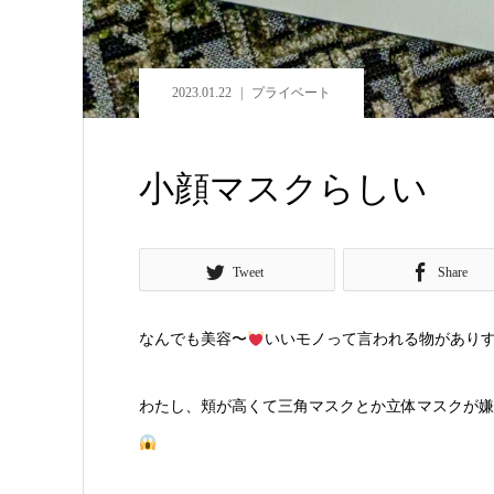
2023.01.22
プライベート
小顔マスクらしい
Tweet
Share
なんでも美容〜
いいモノって言われる物があり
わたし、頬が高くて三角マスクとか立体マスクが嫌