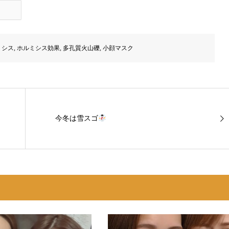
ミシス
,
ホルミシス効果
,
多孔質火山礫
,
小顔マスク
今冬は雪スゴ