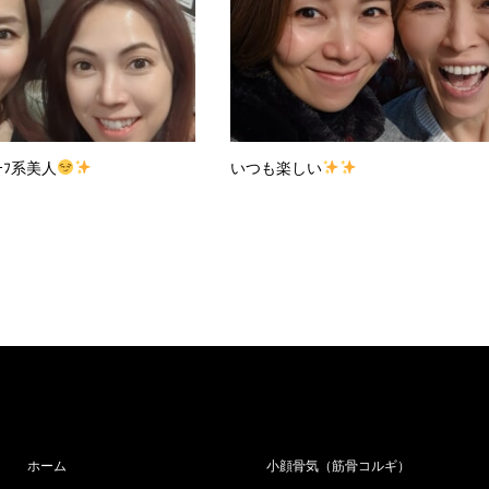
ｰﾌ系美人
いつも楽しい
ホーム
小顔骨気（筋骨コルギ）