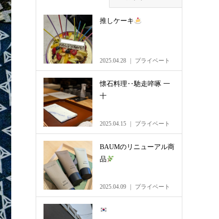
推しケーキ
2025.04.28
プライベート
懐石料理‥馳走啐啄 一
十
2025.04.15
プライベート
BAUMのリニューアル商
品
2025.04.09
プライベート