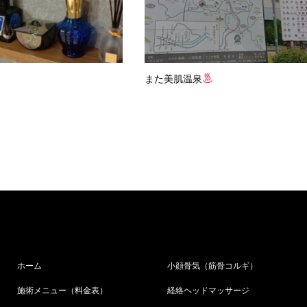
また美肌温泉
ホーム
小顔骨気（筋骨コルギ）
施術メニュー（料金表）
経絡ヘッドマッサージ