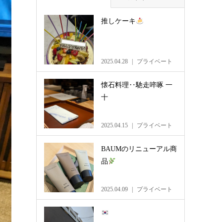
推しケーキ
2025.04.28
プライベート
懐石料理‥馳走啐啄 一
十
2025.04.15
プライベート
BAUMのリニューアル商
品
2025.04.09
プライベート