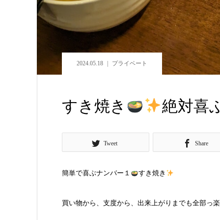
2024.05.18
プライベート
すき焼き
絶対喜
Tweet
Share
簡単で喜ぶナンバー１
すき焼き
買い物から、支度から、出来上がりまでも全部っ楽