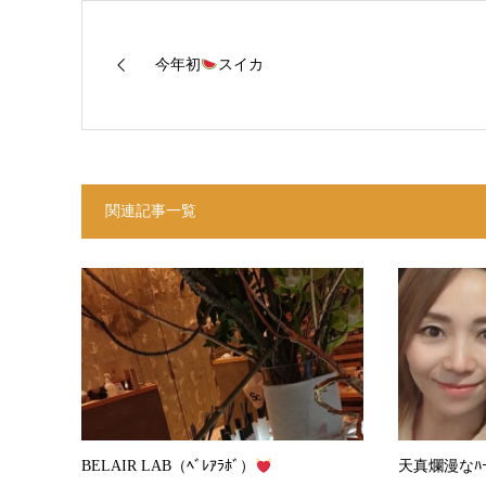
今年初
スイカ
関連記事一覧
BELAIR LAB（ﾍﾞﾚｱﾗﾎﾞ）
天真爛漫なﾊ