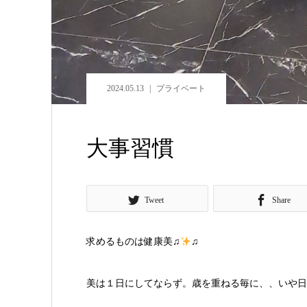
2024.05.13
プライベート
大事習慣
Tweet
Share
求めるものは健康美♫
♫
美は１日にしてならず。歳を重ねる毎に、、いや日