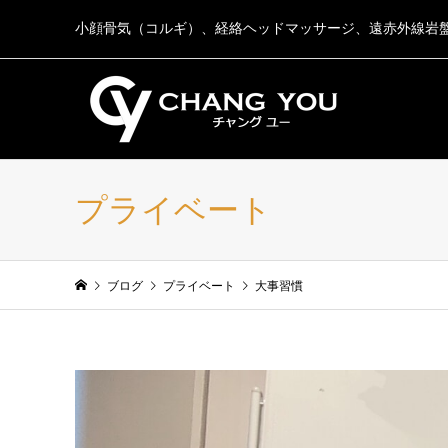
小顔骨気（コルギ）、経絡ヘッドマッサージ、遠赤外線岩
プライベート
ブログ
プライベート
大事習慣