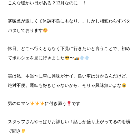
こんな暖かい日がある？12月なのに！！
寒暖差が激しくて体調不良にもなり、、しかし相変わらずバタ
バタしております
休日、どこへ行くともなく下見に行きたいと言うことで、初め
てポルシェを見に行きました
〜
実は私、本当〜に車に興味がナイ。良い車は分かるんだけど、
絶対不便。運転も好きじゃないから、そりゃ興味無いよな
男のロマン
に付き添う
です
スタッフさんやっぱりお詳しい！話しが盛り上がってるのを横
で聞き