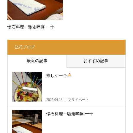
懐石料理‥馳走啐啄 一十
公式ブログ
最近の記事
おすすめ記事
推しケーキ
2025.04.28
プライベート
懐石料理‥馳走啐啄 一十