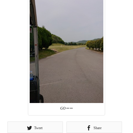
GOーー
Tweet
Share