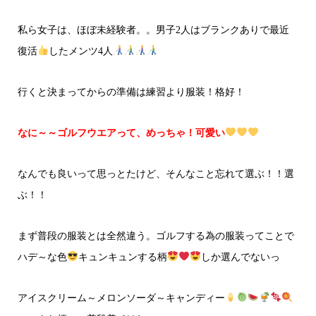
私ら女子は、ほぼ未経験者。。男子2人はブランクありで最近
復活
したメンツ4人
行くと決まってからの準備は練習より服装！格好！
なに～～ゴルフウエアって、めっちゃ！可愛い
なんでも良いって思っとたけど、そんなこと忘れて選ぶ！！選
ぶ！！
まず普段の服装とは全然違う。ゴルフする為の服装ってことで
ハデ～な色
キュンキュンする柄
しか選んでないっ
アイスクリーム～メロンソーダ～キャンディー