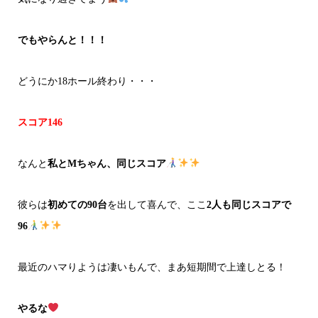
でもやらんと！！！
どうにか18ホール終わり・・・
スコア146
なんと
私とMちゃん、同じスコア
彼らは
初めての90台
を出して喜んで、ここ
2人も同じスコアで
96
最近のハマりようは凄いもんで、まあ短期間で上達しとる！
やるな