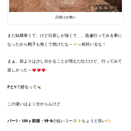
日焼けが怖い
まだ結構寒くて、けど日差しが強くて、、急遽行ってみる事に
なったから帽子も無くて焼けたな～
←絶対いるな！
まぁ、前よりは少し分かることが増えた位だけど、行ってみて
楽しかった～
PとS
で廻るって
この違いはよく分からんけど
パー3・100ｙ前後・9ﾎｰﾙ
の短いコース
ちょうど良い