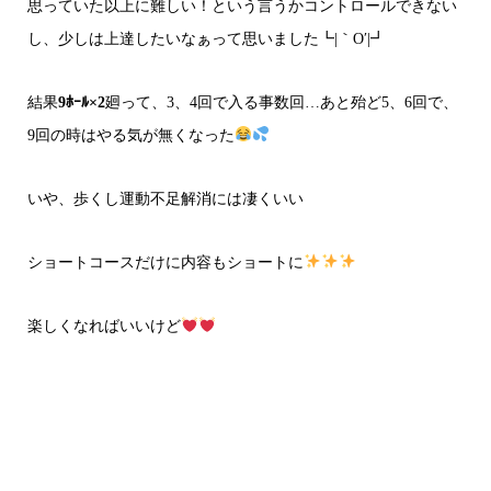
思っていた以上に難しい！という言うかコントロールできない
し、少しは上達したいなぁって思いました┗|｀O′|┛
結果
9ﾎｰﾙ×2
廻って、3、4回で入る事数回…あと殆ど5、6回で、
9回の時はやる気が無くなった
いや、歩くし運動不足解消には凄くいい
ショートコースだけに内容もショートに
楽しくなればいいけど