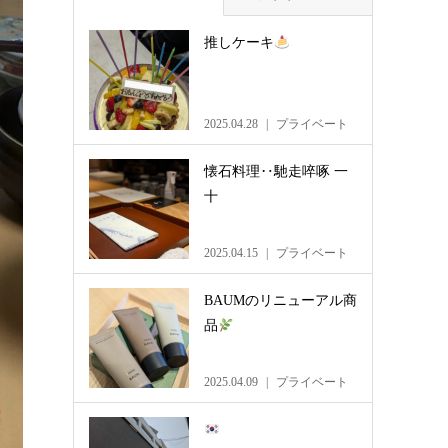
推しケーキ
2025.04.28
プライベート
懐石料理‥馳走啐啄 一
十
2025.04.15
プライベート
BAUMのリニューアル商
品
2025.04.09
プライベート