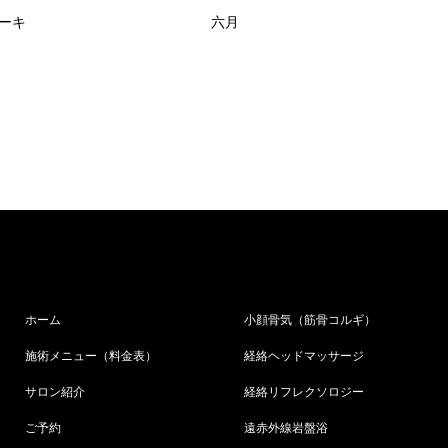
ーキ
六月
ホーム
小顔骨気（筋骨コルギ）
施術メニュー（料金表）
経絡ヘッドマッサージ
サロン紹介
経絡リフレクソロジー
ご予約
遠赤外線岩盤浴