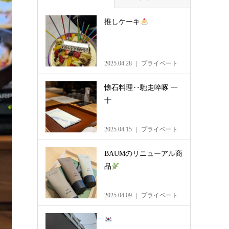
推しケーキ
2025.04.28
プライベート
懐石料理‥馳走啐啄 一
十
2025.04.15
プライベート
BAUMのリニューアル商
品
2025.04.09
プライベート