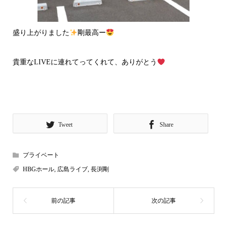
盛り上がりました
剛最高ー
貴重なLIVEに連れてってくれて、ありがとう
Tweet
Share
プライベート
HBGホール
,
広島ライブ
,
長渕剛