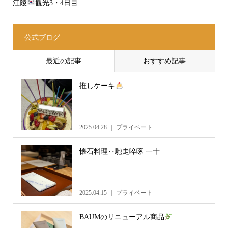
江陵
観光3・4日目
公式ブログ
最近の記事
おすすめ記事
推しケーキ
2025.04.28
プライベート
懐石料理‥馳走啐啄 一十
2025.04.15
プライベート
BAUMのリニューアル商品