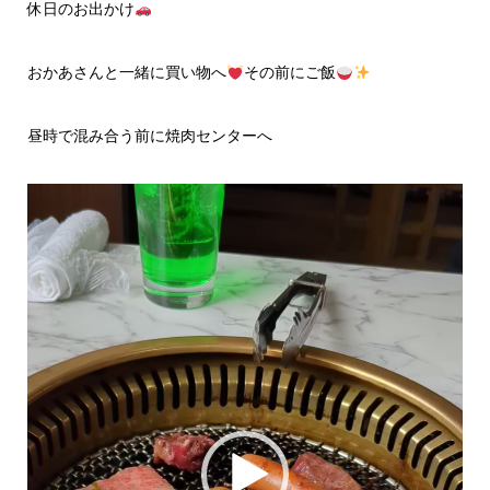
休日のお出かけ
おかあさんと一緒に買い物へ
その前にご飯
昼時で混み合う前に焼肉センターへ
動
画
プ
レ
ー
ヤ
ー