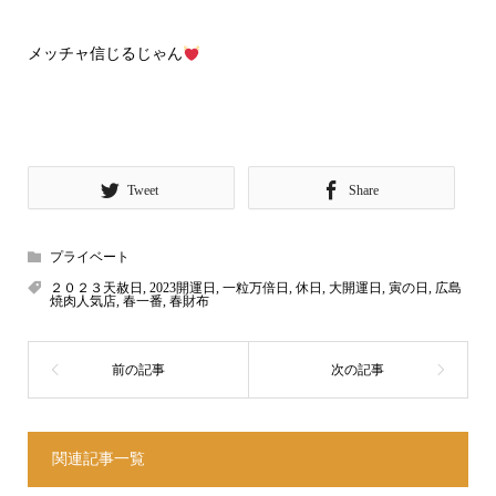
メッチャ信じるじゃん
Tweet
Share
プライベート
２０２３天赦日
,
2023開運日
,
一粒万倍日
,
休日
,
大開運日
,
寅の日
,
広島
焼肉人気店
,
春一番
,
春財布
関連記事一覧