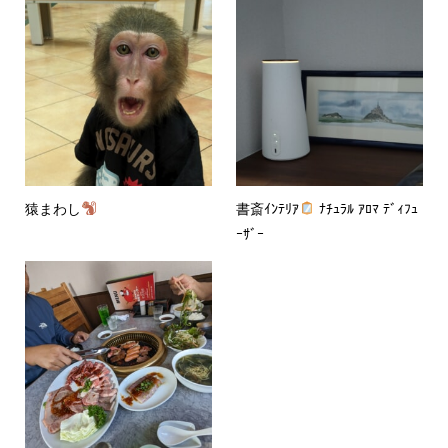
猿まわし
書斎ｲﾝﾃﾘｱ
ﾅﾁｭﾗﾙ ｱﾛﾏ ﾃﾞｨﾌｭ
ｰｻﾞｰ