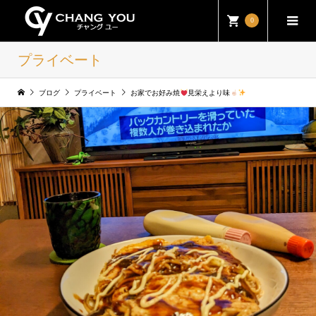
0
プライベート
ブログ
プライベート
お家でお好み焼
見栄えより味