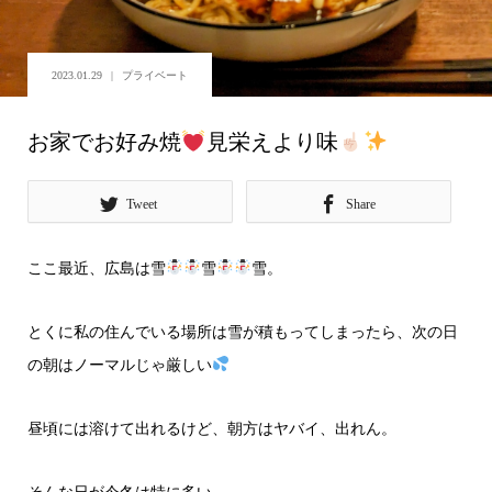
2023.01.29
プライベート
お家でお好み焼
見栄えより味
Tweet
Share
ここ最近、広島は雪
雪
雪。
とくに私の住んでいる場所は雪が積もってしまったら、次の日
の朝はノーマルじゃ厳しい
昼頃には溶けて出れるけど、朝方はヤバイ、出れん。