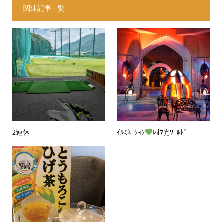
関連記事一覧
2連休
ｲﾙﾐﾈｰｼｮﾝ
ﾚｵﾏ光ﾜｰﾙﾄﾞ