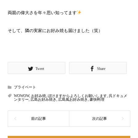
両親の偉大さを年々思い知ってます
そして、隣の実家にお好み焼も届けました（笑）
Tweet
Share
プライベート
WOWOW
,
お好み焼
,
ぼけますからよろしくお願いします
,
呉ドキュメ
ンタリー
,
広島お好み焼き
,
広島風お好み焼き
,
豪快料理