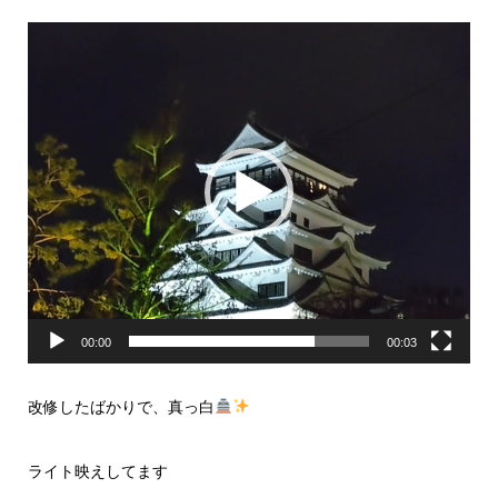
動
画
プ
レ
ー
ヤ
ー
00:00
00:03
改修したばかりで、真っ白
ライト映えしてます