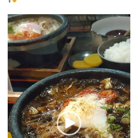
す
動
画
プ
レ
ー
ヤ
ー