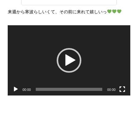
来週から寒波らしいくて、その前に来れて嬉しいっ
動
画
プ
レ
ー
ヤ
ー
00:00
00:00