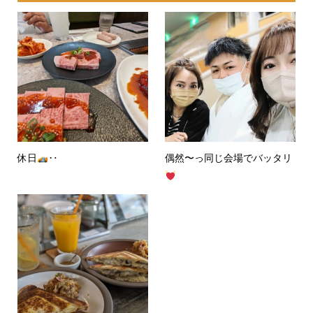
休日
‥
偶然〜っ同じ会場でバッタリ