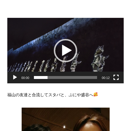
動
画
プ
レ
ー
ヤ
ー
00:00
00:12
福山の友達と合流してスタバと、ぶにや盛谷へ