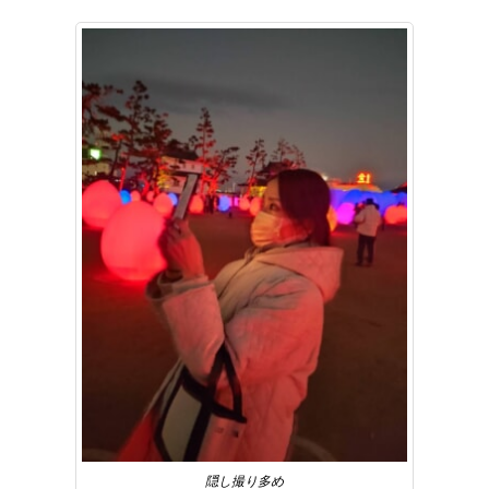
隠し撮り多め