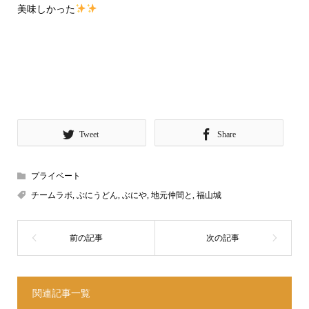
美味しかった
Tweet
Share
プライベート
チームラボ
,
ぶにうどん
,
ぶにや
,
地元仲間と
,
福山城
関連記事一覧