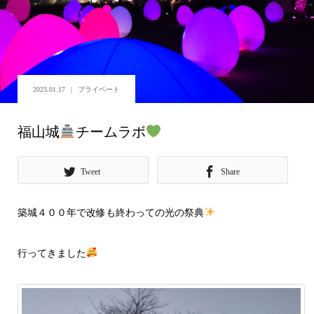
2023.01.17
プライベート
福山城
チームラボ
Tweet
Share
築城４００年で改修も終わっての光の祭典
行ってきました