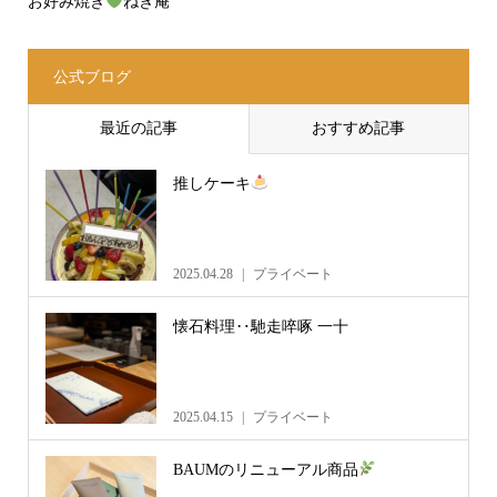
お好み焼き
ねぎ庵
公式ブログ
最近の記事
おすすめ記事
推しケーキ
2025.04.28
プライベート
懐石料理‥馳走啐啄 一十
2025.04.15
プライベート
BAUMのリニューアル商品