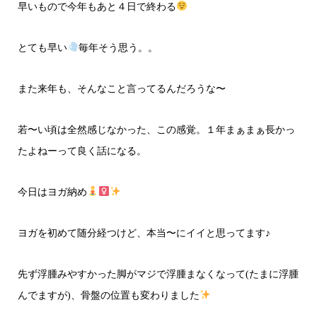
早いもので今年もあと４日で終わる
とても早い
毎年そう思う。。
また来年も、そんなこと言ってるんだろうな〜
若〜い頃は全然感じなかった、この感覚。１年まぁまぁ長かっ
たよねーって良く話になる。
今日はヨガ納め
ヨガを初めて随分経つけど、本当〜にイイと思ってます♪
先ず浮腫みやすかった脚がマジで浮腫まなくなって(たまに浮腫
んでますが)、骨盤の位置も変わりました