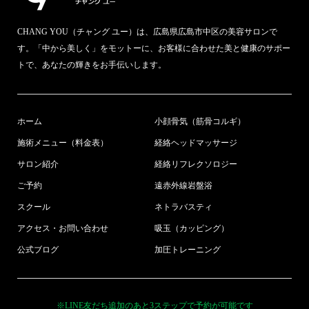
CHANG YOU（チャング ユー）は、広島県広島市中区の美容サロンで
す。「中から美しく」をモットーに、お客様に合わせた美と健康のサポー
トで、あなたの輝きをお手伝いします。
ホーム
小顔骨気（筋骨コルギ）
施術メニュー（料金表）
経絡ヘッドマッサージ
サロン紹介
経絡リフレクソロジー
ご予約
遠赤外線岩盤浴
スクール
ネトラバスティ
アクセス・お問い合わせ
吸玉（カッピング）
公式ブログ
加圧トレーニング
※LINE友だち追加のあと3ステップで予約が可能です