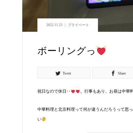
2022.11.23
プライベート
ボーリングっ
Tweet
Share
祝日なので休日‥
。行事もあり、お昼は中華
中華料理と北京料理って何が違うんだろうって思っ
い