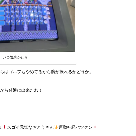
いつ以來かしら
からはゴルフもやめてるから腕が振れるかどうか。
から普通に出来たわ！
う
スゴイ元気なおとうさん
運動神経バツグン