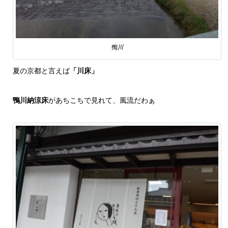
鴨川
夏の京都と言えば
「川床」
鴨川納涼床
があちこちで見れて、風流だわぁ