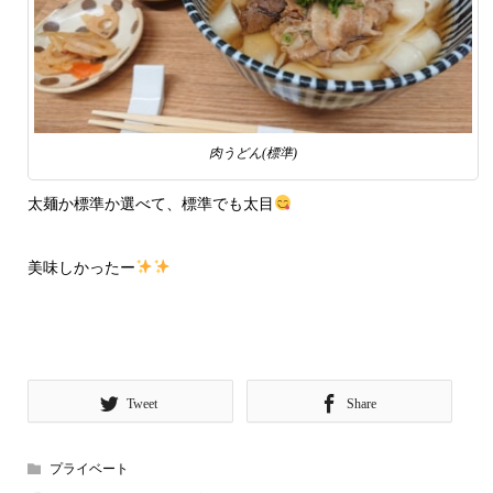
肉うどん(標準)
太麺か標準か選べて、標準でも太目
美味しかったー
Tweet
Share
プライベート