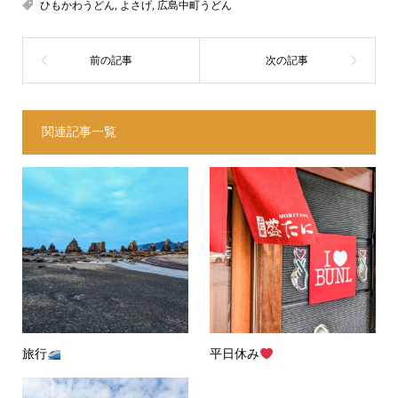
ひもかわうどん
,
よさげ
,
広島中町うどん
関連記事一覧
旅行
平日休み