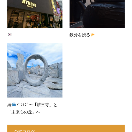
鉄分を摂る
続
ﾄﾞﾗｲﾌﾞ〜「耕三寺」と
「未来心の丘」へ
公式ブログ