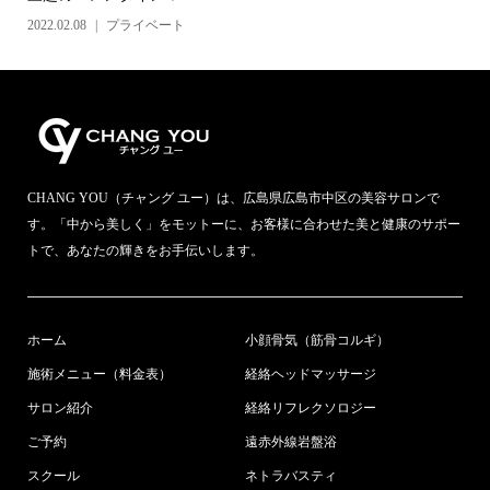
2022.02.08
プライベート
CHANG YOU（チャング ユー）は、広島県広島市中区の美容サロンで
す。「中から美しく」をモットーに、お客様に合わせた美と健康のサポー
トで、あなたの輝きをお手伝いします。
ホーム
小顔骨気（筋骨コルギ）
施術メニュー（料金表）
経絡ヘッドマッサージ
サロン紹介
経絡リフレクソロジー
ご予約
遠赤外線岩盤浴
スクール
ネトラバスティ