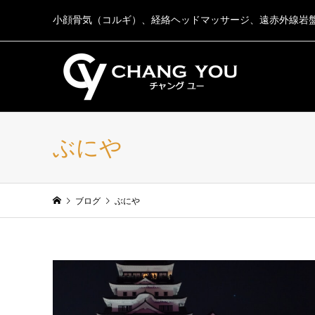
小顔骨気（コルギ）、経絡ヘッドマッサージ、遠赤外線岩
ぶにや
ブログ
ぶにや