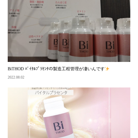
BiTHOD ﾊﾞｲﾀﾙﾌﾟﾗｾﾝﾀの製造工程管理が凄いんです
2022.08.02