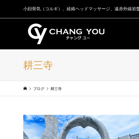
小顔骨気（コルギ）、経絡ヘッドマッサージ、遠赤外線岩
耕三寺
ブログ
耕三寺