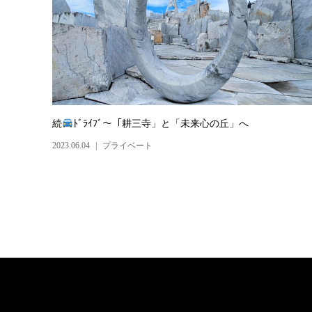
続
ﾄﾞﾗｲﾌﾞ〜「耕三寺」と「未来心の丘」へ
2023.06.04
プライベート