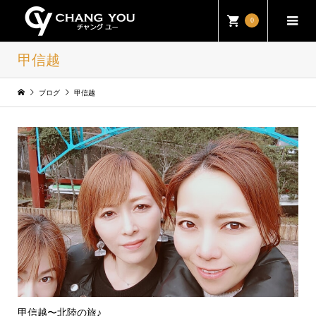
0
甲信越
ブログ
甲信越
甲信越〜北陸の旅♪