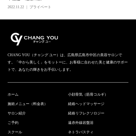
2022.11.22
プライベート
CHANG YOU（チャング ユー）は、広島県広島市中区の美容サロンで
す。「中から美しく」をモットーに、お客様に合わせた美と健康のサポー
トで、あなたの輝きをお手伝いします。
ホーム
小顔骨気（筋骨コルギ）
施術メニュー（料金表）
経絡ヘッドマッサージ
サロン紹介
経絡リフレクソロジー
ご予約
遠赤外線岩盤浴
スクール
ネトラバスティ