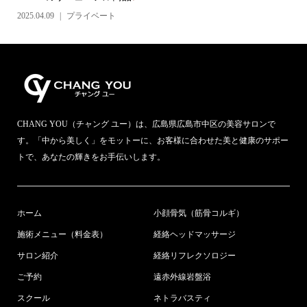
2025.04.09
プライベート
CHANG YOU（チャング ユー）は、広島県広島市中区の美容サロンで
す。「中から美しく」をモットーに、お客様に合わせた美と健康のサポー
トで、あなたの輝きをお手伝いします。
ホーム
小顔骨気（筋骨コルギ）
施術メニュー（料金表）
経絡ヘッドマッサージ
サロン紹介
経絡リフレクソロジー
ご予約
遠赤外線岩盤浴
スクール
ネトラバスティ