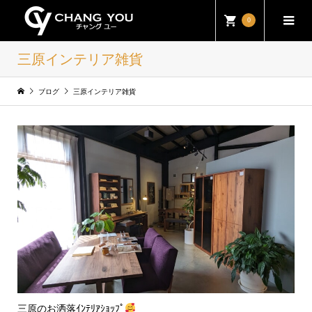
0
三原インテリア雑貨
ブログ
三原インテリア雑貨
三原のお洒落ｲﾝﾃﾘｱｼｮｯﾌﾟ