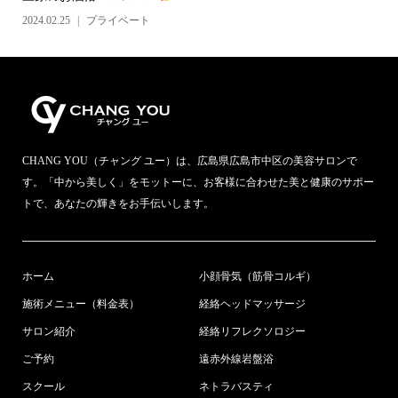
2024.02.25
プライベート
CHANG YOU（チャング ユー）は、広島県広島市中区の美容サロンで
す。「中から美しく」をモットーに、お客様に合わせた美と健康のサポー
トで、あなたの輝きをお手伝いします。
ホーム
小顔骨気（筋骨コルギ）
施術メニュー（料金表）
経絡ヘッドマッサージ
サロン紹介
経絡リフレクソロジー
ご予約
遠赤外線岩盤浴
スクール
ネトラバスティ