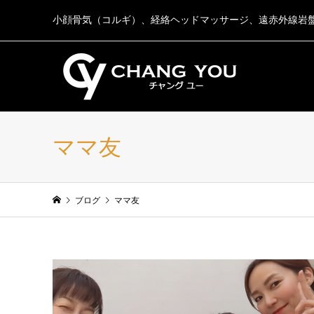
小顔骨気（コルギ）、経絡ヘッドマッサージ、遠赤外線岩
ママ友
ブログ
ママ友