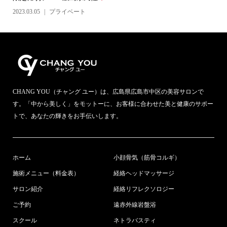
2023.03.05
プライベート
CHANG YOU（チャング ユー）は、広島県広島市中区の美容サロンで
す。「中から美しく」をモットーに、お客様に合わせた美と健康のサポー
トで、あなたの輝きをお手伝いします。
ホーム
小顔骨気（筋骨コルギ）
施術メニュー（料金表）
経絡ヘッドマッサージ
サロン紹介
経絡リフレクソロジー
ご予約
遠赤外線岩盤浴
スクール
ネトラバスティ