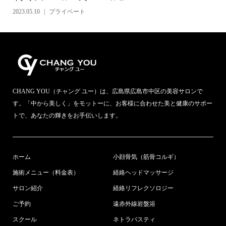
2023.05.10
プライベート
CHANG YOU（チャング ユー）は、広島県広島市中区の美容サロンで
す。「中から美しく」をモットーに、お客様に合わせた美と健康のサポー
トで、あなたの輝きをお手伝いします。
ホーム
小顔骨気（筋骨コルギ）
施術メニュー（料金表）
経絡ヘッドマッサージ
サロン紹介
経絡リフレクソロジー
ご予約
遠赤外線岩盤浴
スクール
ネトラバスティ